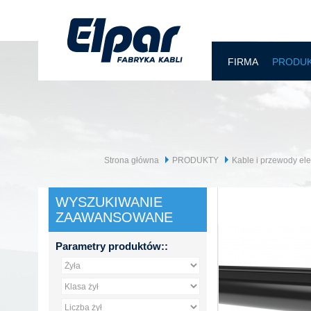
FIRMA
PRODU
Strona główna
PRODUKTY
Kable i przewody el
WYSZUKIWANIE
ZAAWANSOWANE
Parametry produktów::