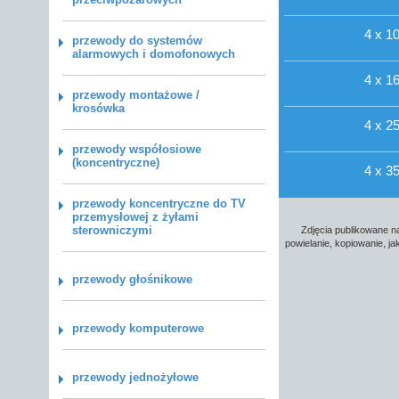
4 x 1
przewody do systemów
alarmowych i domofonowych
4 x 1
przewody montażowe /
krosówka
4 x 2
przewody współosiowe
(koncentryczne)
4 x 3
przewody koncentryczne do TV
przemysłowej z żyłami
sterowniczymi
Zdjęcia publikowane na
powielanie, kopiowanie, j
przewody głośnikowe
przewody komputerowe
przewody jednożyłowe