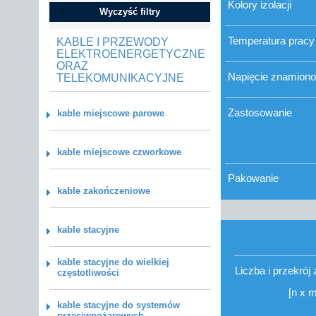
Kolory izolacji
Wyczyść filtry
Temperatura pracy
KABLE I PRZEWODY
ELEKTROENERGETYCZNE
ORAZ
Napięcie znamion
TELEKOMUNIKACYJNE
Zastosowanie
kable miejscowe parowe
kable miejscowe czworkowe
Pakowanie
kable zakończeniowe
kable stacyjne
kable stacyjne do wielkiej
Liczba i przekrój
częstotliwości
[n x 
kable stacyjne do systemów
przeciwpożarowych