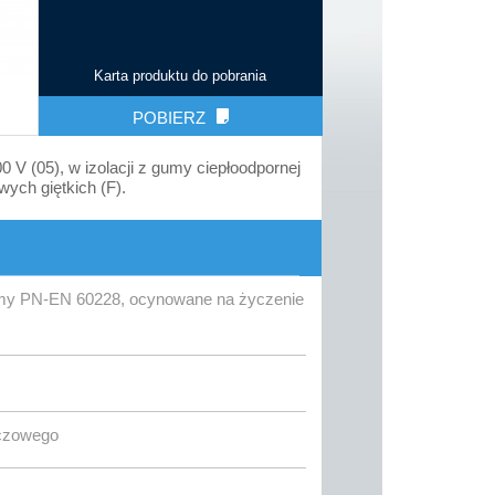
Karta produktu do pobrania
POBIERZ
V (05), w izolacji z gumy ciepłoodpornej
wych giętkich (F).
ormy PN-EN 60228, ocynowane na życzenie
ńczowego