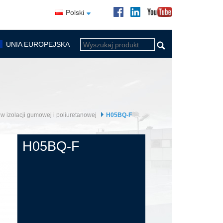
Polski
UNIA EUROPEJSKA
w izolacji gumowej i poliuretanowej
H05BQ-F
H05BQ-F