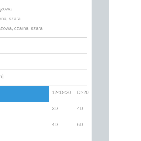
rązowa
rna, szara
rązowa, czarna, szara
m]
12<D≤20
D>20
3D
4D
4D
6D