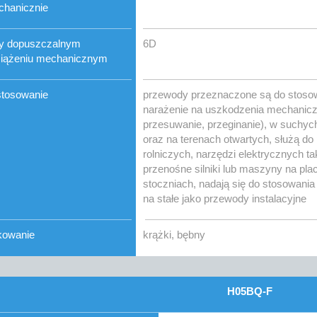
hanicznie
y dopuszczalnym
6D
iążeniu mechanicznym
tosowanie
przewody przeznaczone są do stosow
narażenie na uszkodzenia mechaniczne
przesuwanie, przeginanie), w suchyc
oraz na terenach otwartych, służą d
rolniczych, narzędzi elektrycznych taki
przenośne silniki lub maszyny na pl
stoczniach, nadają się do stosowani
na stałe jako przewody instalacyjne
kowanie
krążki, bębny
H05BQ-F