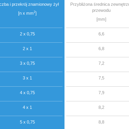
iczba i przekrój znamionowy żył
Przybliżona średnica zewnętrz
przewodu
2
[n x mm
]
[mm]
2 x 0,75
6,6
2 x 1
6,8
3 x 0,75
7,2
3 x 1
7,5
4 x 0,75
7,9
4 x 1
8,2
5 x 0,75
8,8