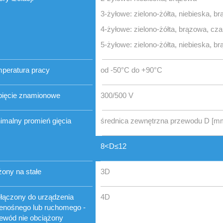
3-żyłowe: zielono-żółta, niebieska, b
4-żyłowe: zielono-żółta, brązowa, cza
5-żyłowe: zielono-żółta, niebieska, b
peratura pracy
od -50°C do +90°C
ięcie znamionowe
300/500 V
imalny promień gięcia
średnica zewnętrzna przewodu D [m
8<D≤12
żony na stałe
3D
łączony do urządzenia
4D
enośnego lub ruchomego -
ewód nie obciążony