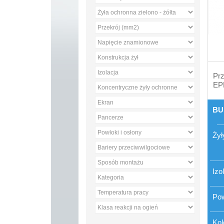
Prz
EPR
BU
Żył
Izo
Po
Kol