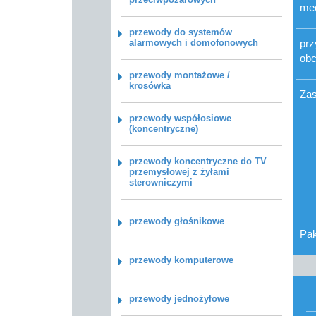
mec
przewody do systemów
alarmowych i domofonowych
prz
obc
przewody montażowe /
krosówka
Zas
przewody współosiowe
(koncentryczne)
przewody koncentryczne do TV
przemysłowej z żyłami
sterowniczymi
przewody głośnikowe
Pa
przewody komputerowe
przewody jednożyłowe