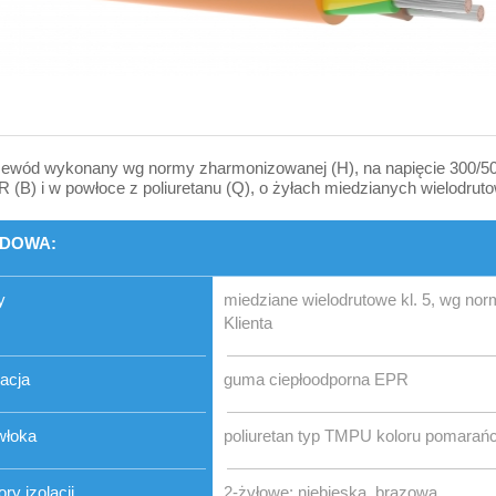
ewód wykonany wg normy zharmonizowanej (H), na napięcie 300/500 
 (B) i w powłoce z poliuretanu (Q), o żyłach miedzianych wielodruto
DOWA:
y
miedziane wielodrutowe kl. 5, wg n
Klienta
lacja
guma ciepłoodporna EPR
włoka
poliuretan typ TMPU koloru pomara
ory izolacji
2-żyłowe: niebieska, brązowa