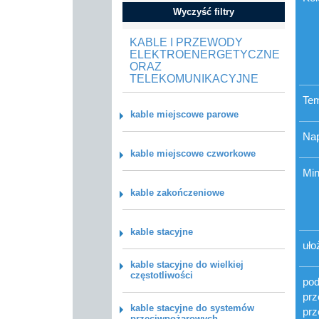
Wyczyść filtry
KABLE I PRZEWODY
ELEKTROENERGETYCZNE
ORAZ
TELEKOMUNIKACYJNE
Tem
kable miejscowe parowe
Nap
kable miejscowe czworkowe
Min
kable zakończeniowe
kable stacyjne
uło
kable stacyjne do wielkiej
częstotliwości
pod
prz
kable stacyjne do systemów
prz
przeciwpożarowych