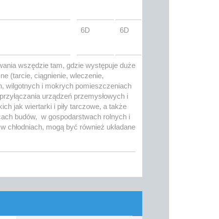
6D
6D
ania wszędzie tam, gdzie występuje duże
 (tarcie, ciągnienie, wleczenie,
h, wilgotnych i mokrych pomieszczeniach
o przyłączania urządzeń przemysłowych i
ch jak wiertarki i piły tarczowe, a także
acach budów, w gospodarstwach rolnych i
a w chłodniach, mogą być również układane