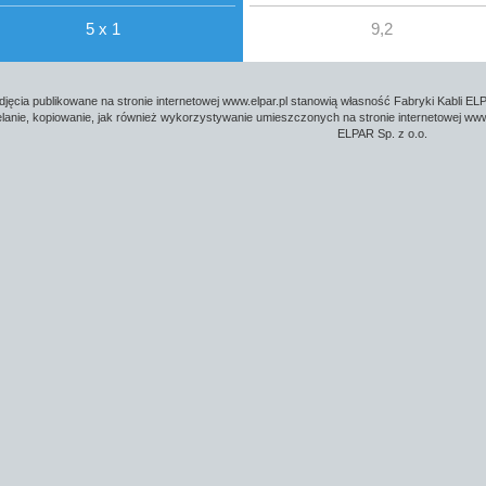
5 x 1
9,2
djęcia publikowane na stronie internetowej www.elpar.pl stanowią własność Fabryki Kabli ELP
lanie, kopiowanie, jak również wykorzystywanie umieszczonych na stronie internetowej www.
ELPAR Sp. z o.o.