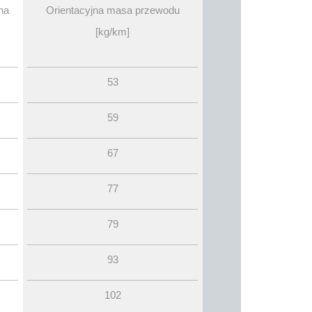
na
Orientacyjna masa przewodu
[kg/km]
53
59
67
77
79
93
102