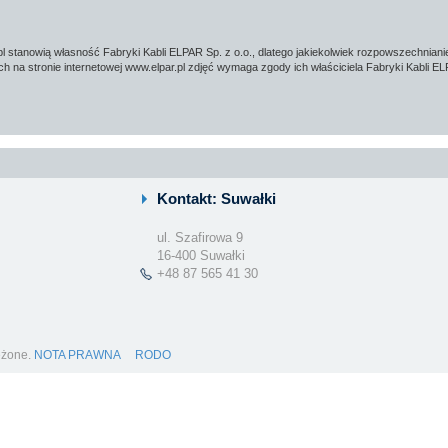
.pl stanowią własność Fabryki Kabli ELPAR Sp. z o.o., dlatego jakiekolwiek rozpowszechniani
 na stronie internetowej www.elpar.pl zdjęć wymaga zgody ich właściciela Fabryki Kabli EL
Kontakt: Suwałki
ul. Szafirowa 9
16-400 Suwałki
+48 87 565 41 30
eżone.
NOTA PRAWNA
RODO