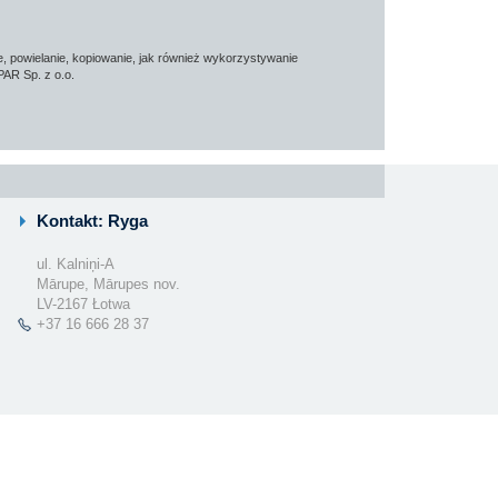
e, powielanie, kopiowanie, jak również wykorzystywanie
PAR Sp. z o.o.
Kontakt: Ryga
ul. Kalniņi-A
Mārupe, Mārupes nov.
LV-2167 Łotwa
+37 16 666 28 37