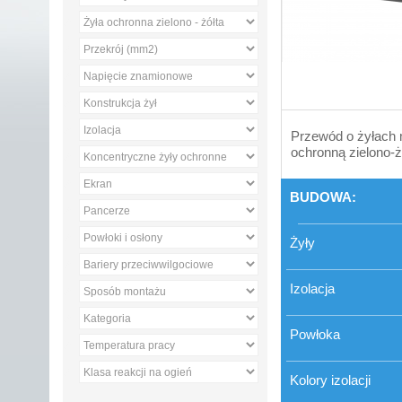
Przewód o żyłach m
ochronną zielono-ż
BUDOWA:
Żyły
Izolacja
Powłoka
Kolory izolacji