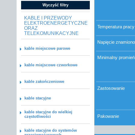
Wyczyść filtry
KABLE I PRZEWODY
ELEKTROENERGETYCZNE
Temperatura pracy
ORAZ
TELEKOMUNIKACYJNE
Napięcie znamion
kable miejscowe parowe
Minimalny promień 
kable miejscowe czworkowe
kable zakończeniowe
Zastosowanie
kable stacyjne
kable stacyjne do wielkiej
Pakowanie
częstotliwości
kable stacyjne do systemów
przeciwpożarowych