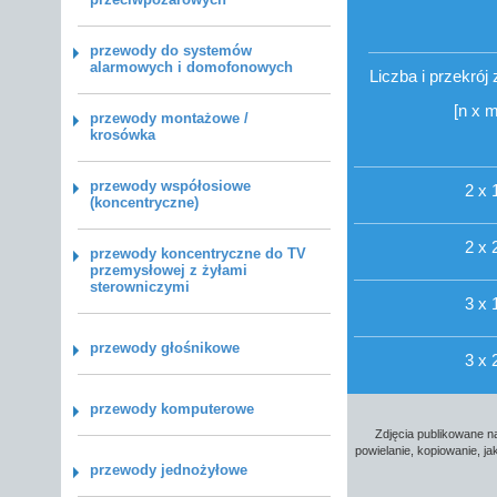
przewody do systemów
alarmowych i domofonowych
Liczba i przekrój
[n x 
przewody montażowe /
krosówka
przewody współosiowe
2 x 
(koncentryczne)
2 x 
przewody koncentryczne do TV
przemysłowej z żyłami
sterowniczymi
3 x 
przewody głośnikowe
3 x 
przewody komputerowe
Zdjęcia publikowane na
powielanie, kopiowanie, j
przewody jednożyłowe