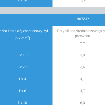
1 x 10
5,5
H07Z-R
iczba i przekrój znamionowy żył
Przybliżona średnica zewnętrz
przewodu
2
[n x mm
]
[mm]
1 x 1,5
3,0
1 x 2,5
3,6
1 x 4
4,1
1 x 6
4,7
1 x 10
6,0