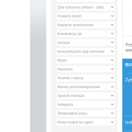
Prz
wie
BU
Żył
Izo