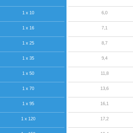
1 x 10
6,0
1 x 16
7,1
1 x 25
8,7
1 x 35
9,4
1 x 50
11,8
1 x 70
13,6
1 x 95
16,1
1 x 120
17,2