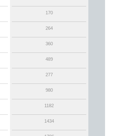
170
264
360
489
277
980
1182
1434