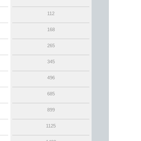
112
168
265
345
496
685
899
1125