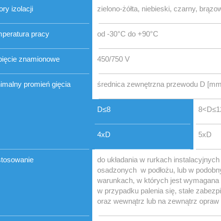
ory izolacji
zielono-żółta, niebieski, czarny, brązo
peratura pracy
od -30°C do +90°C
ięcie znamionowe
450/750 V
imalny promień gięcia
średnica zewnętrzna przewodu D [mm
D≤8
8<D≤1
4xD
5xD
tosowanie
do układania w rurkach instalacyjnyc
osadzonych w podłożu, lub w podobny
warunkach, w których jest wymagana 
w przypadku palenia się, stałe zabez
oraz wewnątrz lub na zewnątrz opraw