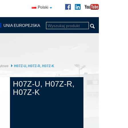
Polski
UNIA EUROPEJSKA
yłowe
H07Z-U, H07Z-R, H07Z-K
H07Z-U, H07Z-R,
H07Z-K