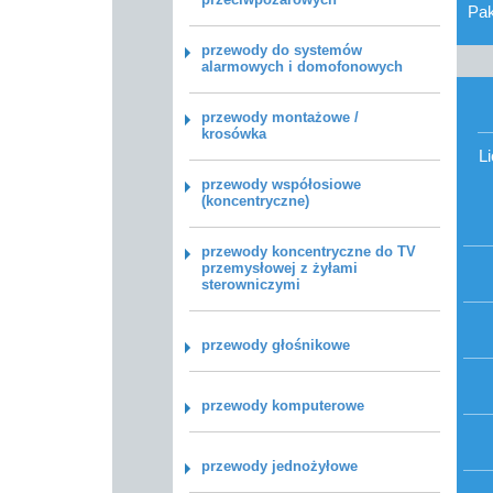
Pa
przewody do systemów
alarmowych i domofonowych
przewody montażowe /
krosówka
L
przewody współosiowe
(koncentryczne)
przewody koncentryczne do TV
przemysłowej z żyłami
sterowniczymi
przewody głośnikowe
przewody komputerowe
przewody jednożyłowe