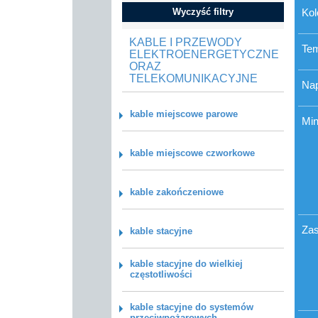
Wyczyść filtry
Kol
KABLE I PRZEWODY
Tem
ELEKTROENERGETYCZNE
ORAZ
TELEKOMUNIKACYJNE
Nap
kable miejscowe parowe
Min
kable miejscowe czworkowe
kable zakończeniowe
Zas
kable stacyjne
kable stacyjne do wielkiej
częstotliwości
kable stacyjne do systemów
przeciwpożarowych