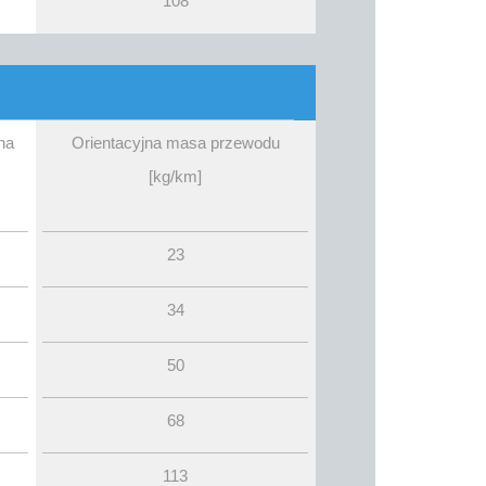
108
na
Orientacyjna masa przewodu
[kg/km]
23
34
50
68
113