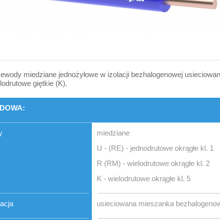
ewody miedziane jednożyłowe w izolacji bezhalogenowej usieciowanej
lodrutowe giętkie (K).
DOWA:
y
miedziane
U - (RE) - jednodrutowe okrągłe kl. 1
R (RM) - wielodrutowe okrągłe kl. 2
K - wielodrutowe okrągłe kl. 5
lacja
usieciowana mieszanka bezhalogeno