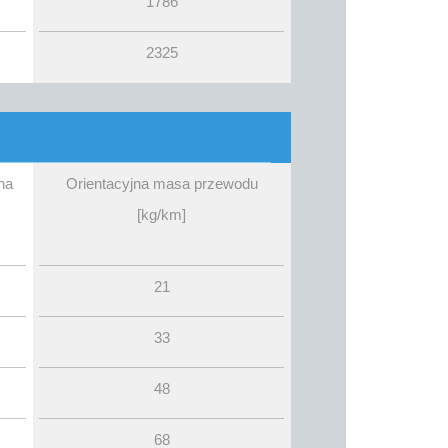
1786
2325
na
Orientacyjna masa przewodu
[kg/km]
21
33
48
68