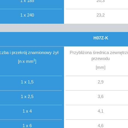
1 x 185
20,3
1 x 240
23,2
H07Z-K
iczba i przekrój znamionowy żył
Przybliżona średnica zewnętrz
przewodu
2
[n x mm
]
[mm]
1 x 1,5
2,9
1 x 2,5
3,6
1 x 4
4,1
1 x 6
4,6