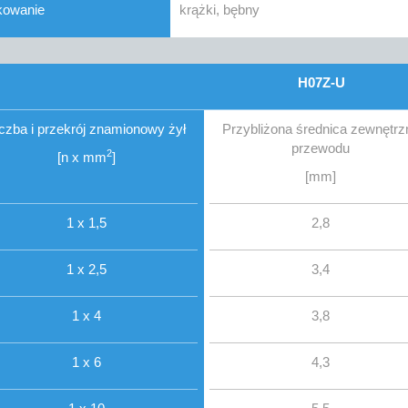
kowanie
krążki, bębny
H07Z-U
iczba i przekrój znamionowy żył
Przybliżona średnica zewnętrz
przewodu
2
[n x mm
]
[mm]
1 x 1,5
2,8
1 x 2,5
3,4
1 x 4
3,8
1 x 6
4,3