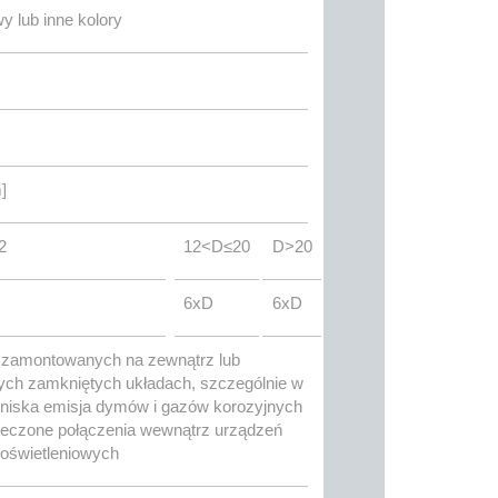
wy lub inne kolory
]
2
12<D≤20
D>20
6xD
6xD
h zamontowanych na zewnątrz lub
ch zamkniętych układach, szczególnie w
niska emisja dymów i gazów korozyjnych
pieczone połączenia wewnątrz urządzeń
 oświetleniowych