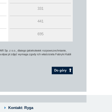
331
441
695
AR Sp. z o.o., dlatego jakiekolwiek rozpowszechnianie,
elpar.pl zdjęć wymaga zgody ich właściciela Fabryki Kabli
Do góry
Kontakt: Ryga