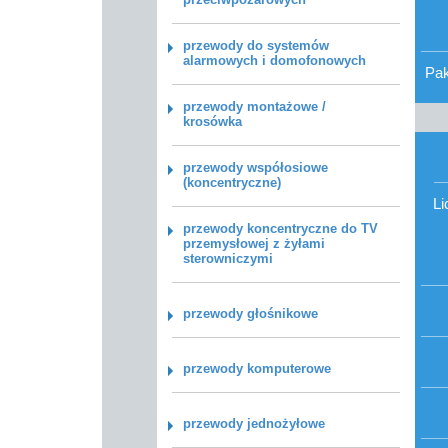
przewody do systemów
alarmowych i domofonowych
Pa
przewody montażowe /
krosówka
przewody współosiowe
(koncentryczne)
Li
przewody koncentryczne do TV
przemysłowej z żyłami
sterowniczymi
przewody głośnikowe
przewody komputerowe
przewody jednożyłowe