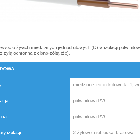
ewód o żyłach miedzianych jednodrutowych (D) w izolacji polwinitowej
 z żyłą ochronną zielono-żółtą (żo).
DOWA:
y
miedziane jednodrutowe kl. 1, 
lacja
polwinitowa PVC
ona
polwinitowa PVC
ory izolacji
2-żyłowe: niebieska, brązowa