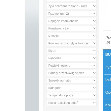
Prz
(p)
BU
Żył
Izo
Op
Kol