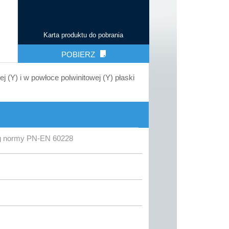
Karta produktu do pobrania
POBIERZ
 (Y) i w powłoce polwinitowej (Y) płaski
wg normy PN-EN 60228