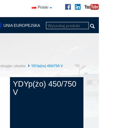
Polski
UNIA EUROPEJSKA
krągłe i płaskie
YDYp(żo) 450/750 V
YDYp(żo) 450/750
V