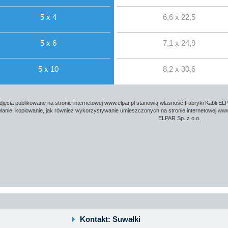
5 x 4
6,6 x 22,5
5 x 6
7,1 x 24,9
5 x 10
8,2 x 30,6
djęcia publikowane na stronie internetowej www.elpar.pl stanowią własność Fabryki Kabli ELP
lanie, kopiowanie, jak również wykorzystywanie umieszczonych na stronie internetowej www.
ELPAR Sp. z o.o.
Kontakt: Suwałki