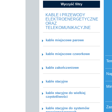
Wyczyść filtry
KABLE I PRZEWODY
ELEKTROENERGETYCZNE
ORAZ
TELEKOMUNIKACYJNE
kable miejscowe parowe
kable miejscowe czworkowe
Tem
kable zakończeniowe
Nap
kable stacyjne
Min
kable stacyjne do wielkiej
częstotliwości
Zas
kable stacyjne do systemów
przeciwpożarowych