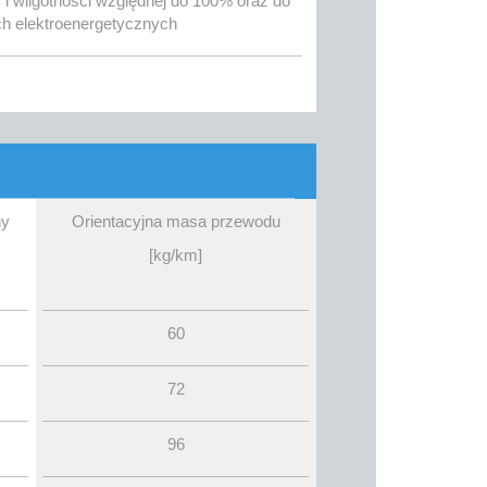
i wilgotności względnej do 100% oraz do
ch elektroenergetycznych
ny
Orientacyjna masa przewodu
[kg/km]
60
72
96