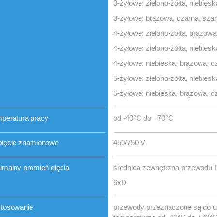
3-żyłowe: zielono-żółta, niebies
3-żyłowe: brązowa, czarna, szar
4-żyłowe: zielono-żółta, brązowa
4-żyłowe: zielono-żółta, niebies
4-żyłowe: niebieska, brązowa, c
5-żyłowe: zielono-żółta, niebies
5-żyłowe: niebieska, brązowa, c
peratura pracy
od -40°C do +70°C
ięcie znamionowe
450/750 V
imalny promień gięcia
średnica zewnętrzna przewodu 
6xD
tosowanie
przewody przeznaczone są do ukł