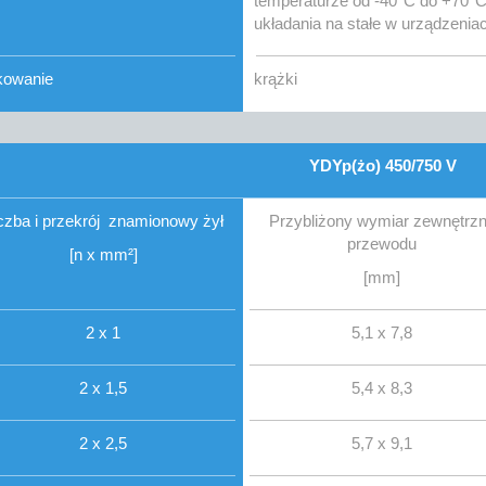
temperaturze od -40°C do +70°C 
układania na stałe w urządzenia
kowanie
krążki
YDYp(żo) 450/750 V
czba i przekrój znamionowy żył
Przybliżony wymiar zewnętrz
przewodu
[n x mm²]
[mm]
2 x 1
5,1 x 7,8
2 x 1,5
5,4 x 8,3
2 x 2,5
5,7 x 9,1