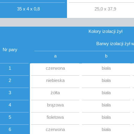
35 x 4 x 0,8
25,0 x 37,9
Kolory izolacji żył
Barwy izolacji żył
Nr pary
a
b
1
czerwona
biała
2
niebieska
biała
3
żółta
biała
4
brązowa
biała
5
fioletowa
biała
6
czerwona
biała