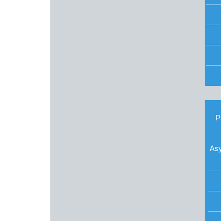
P
Asy