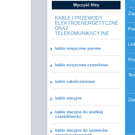
Wyczyść filtry
Zap
KABLE I PRZEWODY
ELEKTROENERGETYCZNE
ORAZ
Po
TELEKOMUNIKACYJNE
Lin
kable miejscowe parowe
Pro
kable miejscowe czworkowe
Tem
kable zakończeniowe
kable stacyjne
Zas
kable stacyjne do wielkiej
częstotliwości
kable stacyjne do systemów
przeciwpożarowych