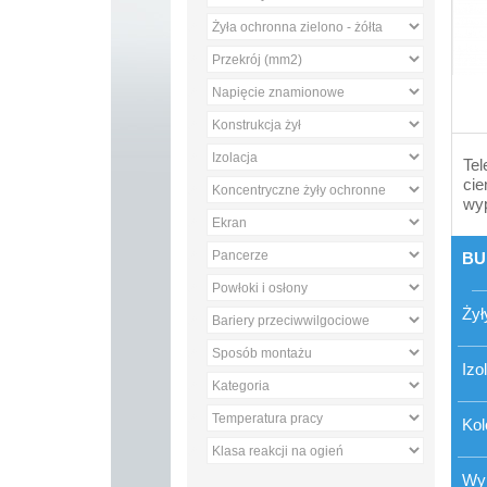
Tel
cie
wyp
BU
Żył
Izo
Kol
Wyp