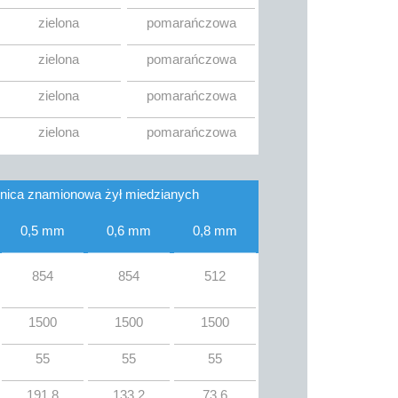
zielona
pomarańczowa
zielona
pomarańczowa
zielona
pomarańczowa
zielona
pomarańczowa
nica znamionowa żył miedzianych
0,5 mm
0,6 mm
0,8 mm
854
854
512
1500
1500
1500
55
55
55
191,8
133,2
73,6