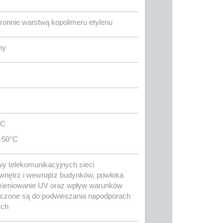
ronnie warstwą kopolimeru etylenu
ny
°C
+50°C
y telekomunikacyjnych sieci
wnętrz i wewnątrz budynków, powłoka
omieniowanie UV oraz wpływ warunków
aczone są do podwieszania napodporach
ych