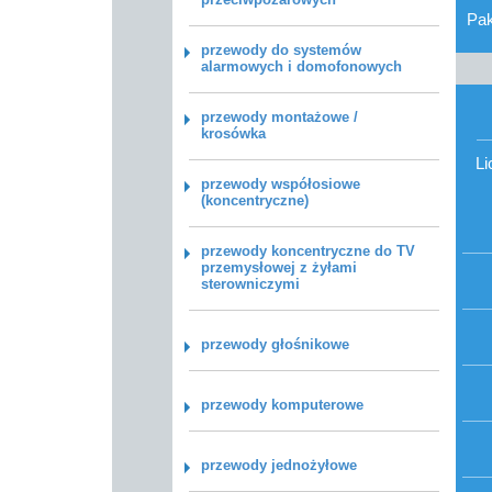
Pa
przewody do systemów
alarmowych i domofonowych
przewody montażowe /
krosówka
Li
przewody współosiowe
(koncentryczne)
przewody koncentryczne do TV
przemysłowej z żyłami
sterowniczymi
przewody głośnikowe
przewody komputerowe
przewody jednożyłowe