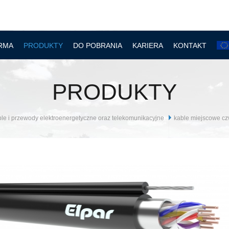
RMA
PRODUKTY
DO POBRANIA
KARIERA
KONTAKT
PRODUKTY
le i przewody elektroenergetyczne oraz telekomunikacyjne
kable miejscowe c