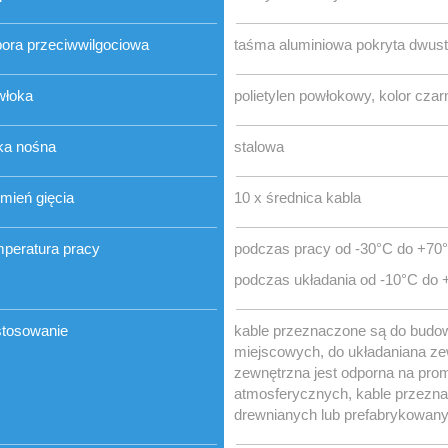
ora przeciwwilgociowa
taśma aluminiowa pokryta dwust
włoka
polietylen powłokowy, kolor czar
ka nośna
stalowa
mień gięcia
10 x średnica kabla
peratura pracy
podczas pracy od -30°C do +70
podczas układania od -10°C do 
tosowanie
kable przeznaczone są do budow
miejscowych, do układaniana ze
zewnętrzna jest odporna na pr
atmosferycznych, kable przezn
drewnianych lub prefabrykowan