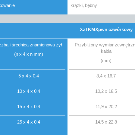
kowanie
krążki, bębny
XzTKMXpwn czwórkowy
czba i średnica znamionowa żył
Przybliżony wymiar zewnętrz
kabla
(n x 4 x n mm)
(mm)
5 x 4 x 0,4
8,4 x 16,7
10 x 4 x 0,4
10,2 x 18,5
15 x 4 x 0,4
11,9 x 20,2
25 x 4 x 0,4
14,5 x 22,8