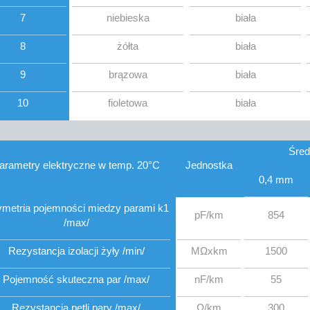
7
niebieska
biała
8
żółta
biała
9
brązowa
biała
10
fioletowa
biała
Śred
arametry elektryczne w temp. 20°C
Jednostka
0,4 mm
metria pojemności miedzy parami k1
pF/km
854
/max/
Rezystancja izolacji żyły /min/
MΩxkm
1500
Pojemność skuteczna par /max/
nF/km
55
Rezystancja pętli pary /max/
Ω/km
300