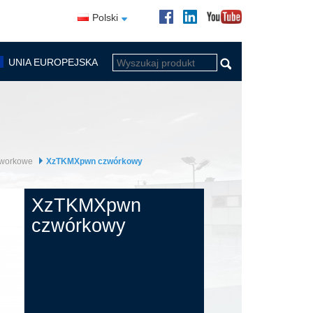
Polski
UNIA EUROPEJSKA
zworkowe
XzTKMXpwn czwórkowy
XzTKMXpwn
czwórkowy