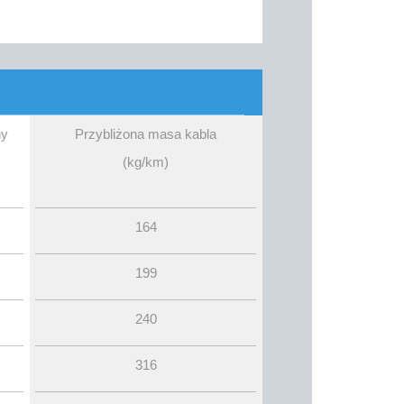
ny
Przybliżona masa kabla
(kg/km)
164
199
240
316