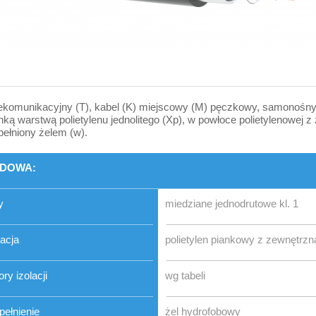
ekomunikacyjny (T), kabel (K) miejscowy (M) pęczkowy, samonośny (n
nką warstwą polietylenu jednolitego (Xp), w powłoce polietylenowej z
ełniony żelem (w).
DOWA:
y
miedziane jednodrutowe kl. 1
lacja
polietylen piankowy z zewnętrzną
ory izolacji
wg tabeli
ełnienie
żel hydrofobowy