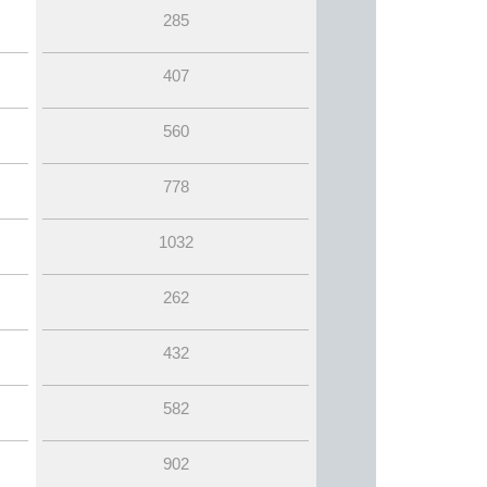
285
407
560
778
1032
262
432
582
902