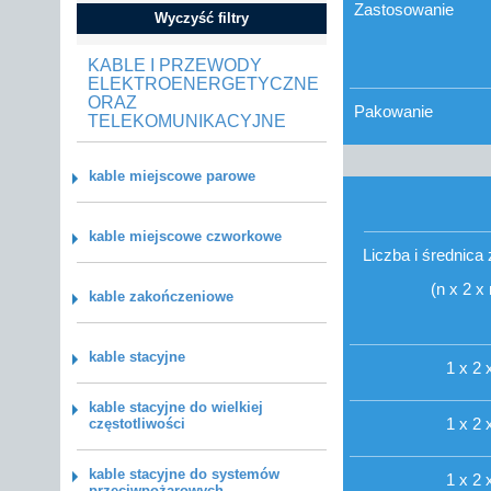
Zastosowanie
Wyczyść filtry
KABLE I PRZEWODY
ELEKTROENERGETYCZNE
ORAZ
Pakowanie
TELEKOMUNIKACYJNE
kable miejscowe parowe
kable miejscowe czworkowe
Liczba i średnica
(n x 2 x
kable zakończeniowe
kable stacyjne
1 x 2 
kable stacyjne do wielkiej
1 x 2 
częstotliwości
kable stacyjne do systemów
1 x 2 
przeciwpożarowych