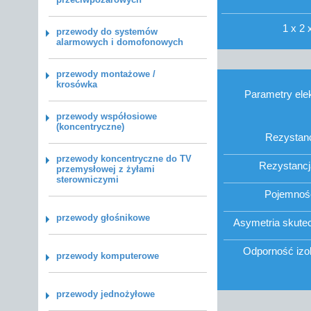
1 x 2 
przewody do systemów
alarmowych i domofonowych
przewody montażowe /
krosówka
Parametry ele
przewody współosiowe
(koncentryczne)
Rezystancj
przewody koncentryczne do TV
Rezystancja
przemysłowej z żyłami
sterowniczymi
Pojemność
przewody głośnikowe
Asymetria skutec
Odporność izol
przewody komputerowe
przewody jednożyłowe