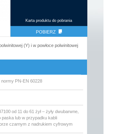
Karta produktu do pobrania
POBIERZ
olwinitowej (Y) i w powłoce polwinitowej
wg normy PN-EN 60228
47100 od 11 do 61 żył – żyły dwubarwne,
o paska lub w przypadku kabli
orze czarnym z nadrukiem cyfrowym