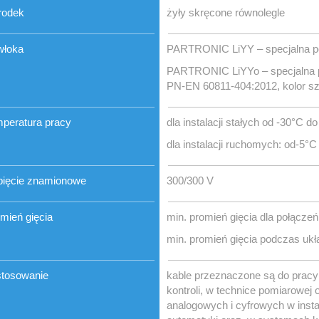
rodek
żyły skręcone równolegle
włoka
PARTRONIC LiYY – specjalna po
PARTRONIC LiYYo – specjalna p
PN-EN 60811-404:2012, kolor s
peratura pracy
dla instalacji stałych od -30°C d
dla instalacji ruchomych: od-5°
ięcie znamionowe
300/300 V
mień gięcia
min. promień gięcia dla połącze
min. promień gięcia podczas ukła
tosowanie
kable przeznaczone są do pracy 
kontroli, w technice pomiarowej 
analogowych i cyfrowych w instal