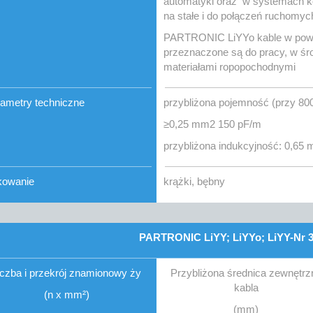
automatyki oraz w systemach ko
na stałe i do połączeń ruchomy
PARTRONIC LiYYo kable w powł
przeznaczone są do pracy, w śr
materiałami ropopochodnymi
ametry techniczne
przybliżona pojemność (przy 80
≥0,25 mm2 150 pF/m
przybliżona indukcyjność: 0,65
kowanie
krążki, bębny
PARTRONIC LiYY; LiYYo; LiYY-Nr 3
iczba i przekrój znamionowy ży
Przybliżona średnica zewnętrz
kabla
(n x mm²)
(mm)