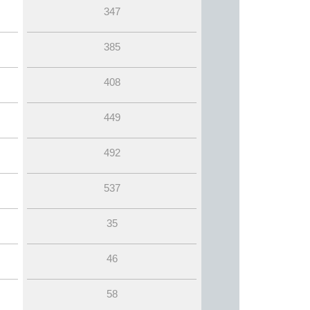
347
385
408
449
492
537
35
46
58