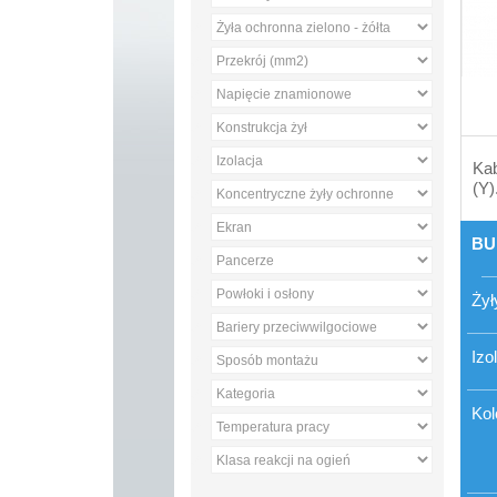
Kab
(Y)
BU
Żył
Izo
Kol