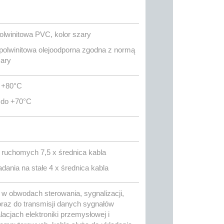
lwinitowa PVC, kolor szary
olwinitowa olejoodporna zgodna z normą
zary
o +80°C
C do +70°C
ń ruchomych 7,5 x średnica kabla
dania na stałe 4 x średnica kabla
w obwodach sterowania, sygnalizacji,
oraz do transmisji danych sygnałów
acjach elektroniki przemysłowej i