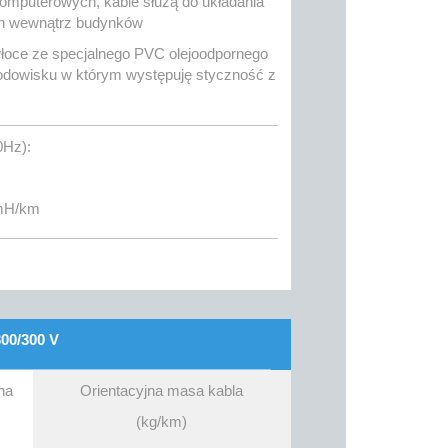
mputerowych, kable służą do układania
ch wewnątrz budynków
oce ze specjalnego PVC olejoodpornego
odowisku w którym występuję styczność z
0Hz):
 mH/km
00/300 V
na
Orientacyjna masa kabla
(kg/km)