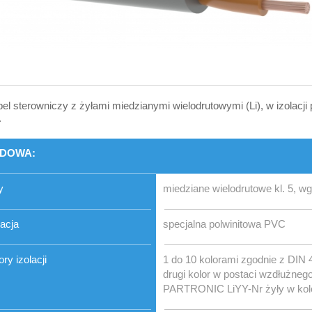
el sterowniczy z żyłami miedzianymi wielodrutowymi (Li), w izolacji p
.
DOWA:
y
miedziane wielodrutowe kl. 5, 
lacja
specjalna polwinitowa PVC
ory izolacji
1 do 10 kolorami zgodnie z DIN 
drugi kolor w postaci wzdłużneg
PARTRONIC LiYY-Nr żyły w kol