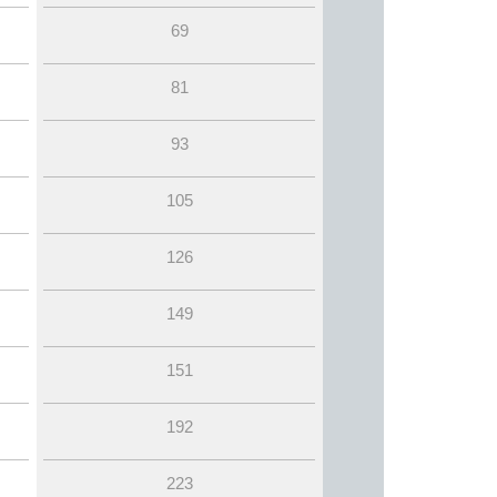
69
81
93
105
126
149
151
192
223