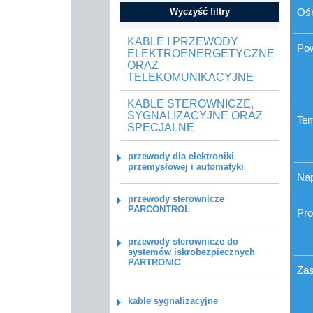
Wyczyść filtry
Oś
KABLE I PRZEWODY
Po
ELEKTROENERGETYCZNE
ORAZ
TELEKOMUNIKACYJNE
KABLE STEROWNICZE,
SYGNALIZACYJNE ORAZ
Tem
SPECJALNE
przewody dla elektroniki
przemysłowej i automatyki
Nap
przewody sterownicze
PARCONTROL
Pro
przewody sterownicze do
systemów iskrobezpiecznych
PARTRONIC
Zas
kable sygnalizacyjne