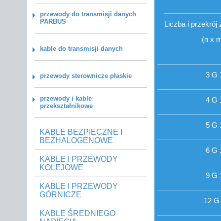
przewody do transmisji danych
PARBUS
Liczba i przekrój
(n x 
kable do transmisji danych
3 G 
przewody sterownicze płaskie
przewody i kable
4 G 
przekształnikowe
5 G 
KABLE BEZPIECZNE I
BEZHALOGENOWE
6 G 
KABLE I PRZEWODY
KOLEJOWE
9 G 
KABLE I PRZEWODY
GÓRNICZE
12 G 
KABLE ŚREDNIEGO