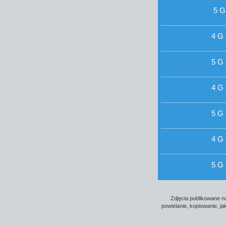
5 G
4 G
5 G
4 G
5 G
4 G
5 G
Zdjęcia publikowane na
powielanie, kopiowanie, j