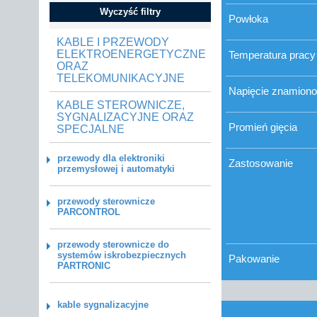
Wyczyść filtry
Powłoka
KABLE I PRZEWODY
ELEKTROENERGETYCZNE
Temperatura pracy
ORAZ
TELEKOMUNIKACYJNE
Napięcie znamion
KABLE STEROWNICZE,
SYGNALIZACYJNE ORAZ
Promień gięcia
SPECJALNE
przewody dla elektroniki
Zastosowanie
przemysłowej i automatyki
przewody sterownicze
PARCONTROL
przewody sterownicze do
systemów iskrobezpiecznych
Pakowanie
PARTRONIC
kable sygnalizacyjne