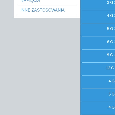
NAPIĘCIA
3 G 
INNE ZASTOSOWANIA
4 G 
5 G 
6 G 
9 G 
12 G 
4 G
5 G
4 G