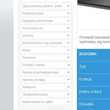
Przewód sterownicz
wykonany wg norm
BUDOWA:
Żyły
Izolacja
Kolory izolacji
Ośrodek