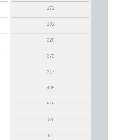
171
191
220
272
317
405
515
84
111