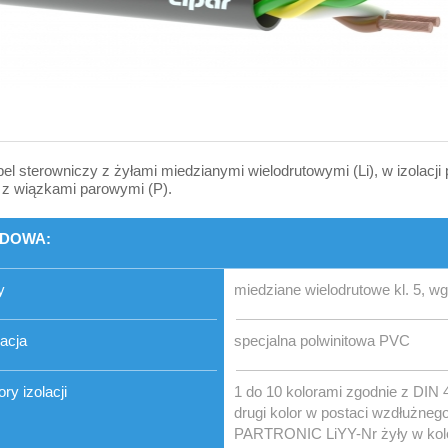
el sterowniczy z żyłami miedzianymi wielodrutowymi (Li), w izolacji p
 z wiązkami parowymi (P).
DOWA:
y
miedziane wielodrutowe kl. 5, 
lacja
specjalna polwinitowa PVC
ory izolacji
1 do 10 kolorami zgodnie z DIN 
drugi kolor w postaci wzdłużneg
PARTRONIC LiYY-Nr żyły w kol