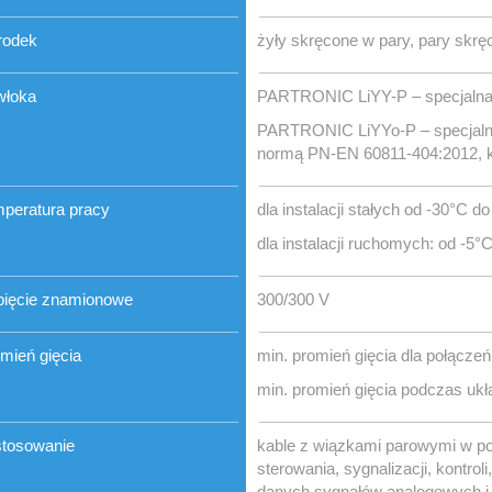
rodek
żyły skręcone w pary, pary skr
włoka
PARTRONIC LiYY-P – specjalna 
PARTRONIC LiYYo-P – specjalna
normą PN-EN 60811-404:2012, k
peratura pracy
dla instalacji stałych od -30°C d
dla instalacji ruchomych: od -5°
ięcie znamionowe
300/300 V
mień gięcia
min. promień gięcia dla połącze
min. promień gięcia podczas ukła
tosowanie
kable z wiązkami parowymi w 
sterowania, sygnalizacji, kontrol
danych sygnałów analogowych i c