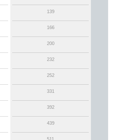
139
166
200
232
252
331
392
439
511