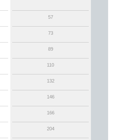
57
73
89
110
132
146
166
204