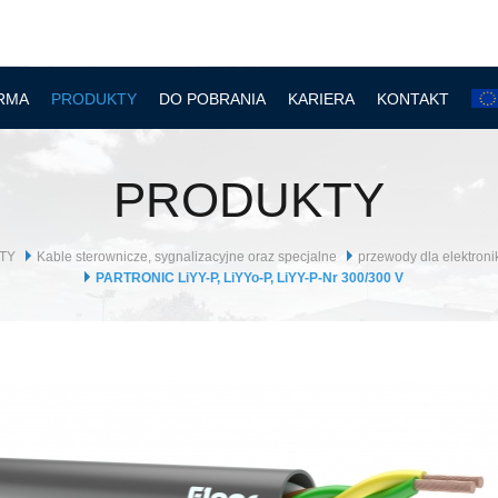
RMA
PRODUKTY
DO POBRANIA
KARIERA
KONTAKT
PRODUKTY
TY
Kable sterownicze, sygnalizacyjne oraz specjalne
przewody dla elektroni
PARTRONIC LiYY-P, LiYYo-P, LiYY-P-Nr 300/300 V