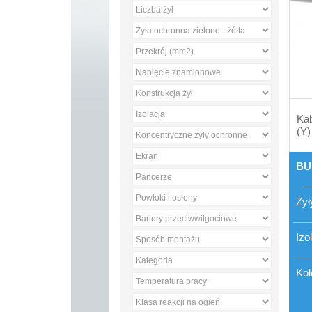
Kab
(Y)
BU
Żył
Izo
Kol