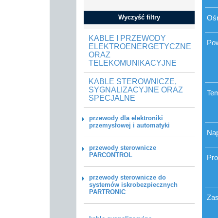
Wyczyść filtry
Oś
KABLE I PRZEWODY
Po
ELEKTROENERGETYCZNE
ORAZ
TELEKOMUNIKACYJNE
KABLE STEROWNICZE,
SYGNALIZACYJNE ORAZ
Tem
SPECJALNE
przewody dla elektroniki
przemysłowej i automatyki
Nap
przewody sterownicze
PARCONTROL
Pro
przewody sterownicze do
systemów iskrobezpiecznych
PARTRONIC
Zas