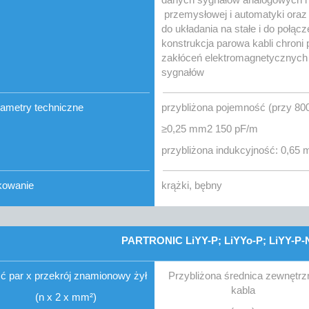
przemysłowej i automatyki ora
do układania na stałe i do poł
konstrukcja parowa kabli chro
zakłóceń elektromagnetycznych 
sygnałów
ametry techniczne
przybliżona pojemność (przy 80
≥0,25 mm2 150 pF/m
przybliżona indukcyjność: 0,65
kowanie
krążki, bębny
PARTRONIC LiYY-P; LiYYo-P; LiYY-P-N
ść par x przekrój znamionowy żył
Przybliżona średnica zewnętrz
kabla
(n x 2 x mm²)