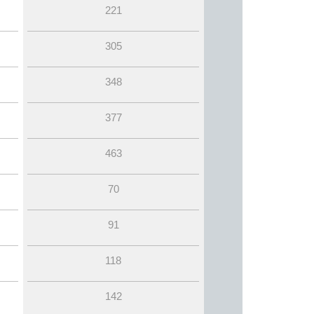
221
305
348
377
463
70
91
118
142