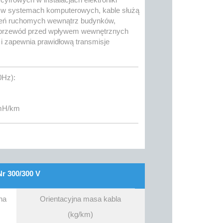
z w systemach komputerowych, kable służą
ączeń ruchomych wewnątrz budynków,
ni przewód przed wpływem wewnętrznych
i zapewnia prawidłową transmisje
0Hz):
 mH/km
r 300/300 V
na
Orientacyjna masa kabla
(kg/km)