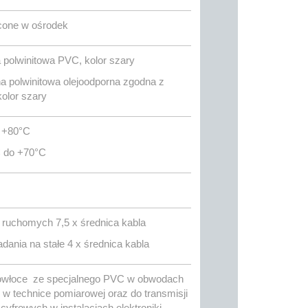
ęcone w ośrodek
polwinitowa PVC, kolor szary
 polwinitowa olejoodporna zgodna z
olor szary
o +80°C
C do +70°C
ń ruchomych 7,5 x średnica kabla
dania na stałe 4 x średnica kabla
powłoce ze specjalnego PVC w obwodach
i, w technice pomiarowej oraz do transmisji
yfrowych w instalacjach elektroniki