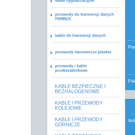
kable sygnalizacyjne
przewody do transmisji danych
PARBUS
kable do transmisji danych
Par
przewody sterownicze płaskie
przewody i kable
przekształnikowe
Pa
KABLE BEZPIECZNE I
BEZHALOGENOWE
KABLE I PRZEWODY
KOLEJOWE
KABLE I PRZEWODY
Ilo
GÓRNICZE