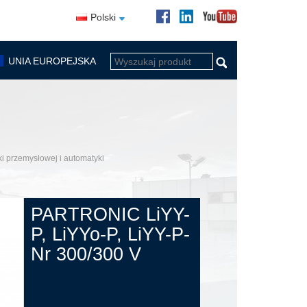
Polski
UNIA EUROPEJSKA
ki przemysłowej i automatyki
PARTRONIC LiYY-
P, LiYYo-P, LiYY-P-
Nr 300/300 V