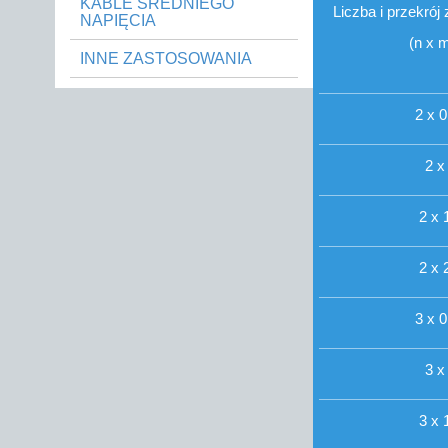
KABLE ŚREDNIEGO
Liczba i przekrój
NAPIĘCIA
(n x 
INNE ZASTOSOWANIA
2 x 0
2 x
2 x 
2 x 
3 x 0
3 x
3 x 