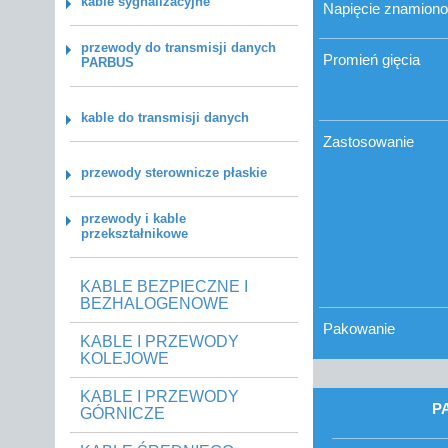
kable sygnalizacyjne
Napięcie znamion
przewody do transmisji danych
Promień gięcia
PARBUS
kable do transmisji danych
Zastosowanie
przewody sterownicze płaskie
przewody i kable
przekształnikowe
KABLE BEZPIECZNE I
BEZHALOGENOWE
Pakowanie
KABLE I PRZEWODY
KOLEJOWE
KABLE I PRZEWODY
P
GÓRNICZE