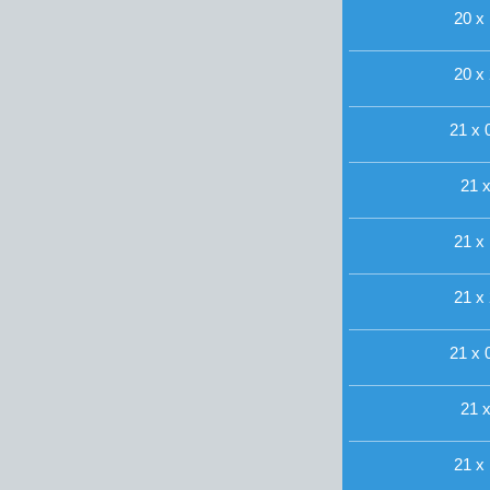
20 x 
20 x 
21 x 
21 x
21 x 
21 x 
21 x 
21 x
21 x 