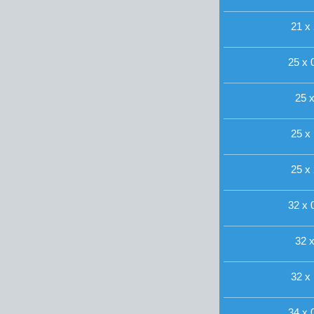
21 x 
25 x 
25 x
25 x 
25 x 
32 x 
32 x
32 x 
34 x 