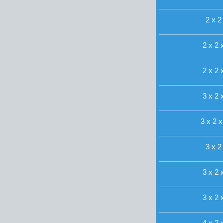
2 x 2
2 x 2 
2 x 2 
3 x 2 
3 x 2 x
3 x 2
3 x 2 
3 x 2 
4 x 2 