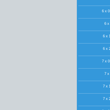
6 x 0
6 x
6 x 
6 x 
7 x 0
7 x
7 x 
7 x 