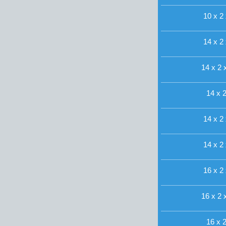
10 x 2 
14 x 2 
14 x 2 
14 x 2
14 x 2 
14 x 2 
16 x 2 
16 x 2 
16 x 2