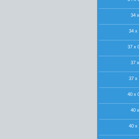
34 x
34 x 
37 x 
37 x
37 x 
40 x 
40 x
40 x 