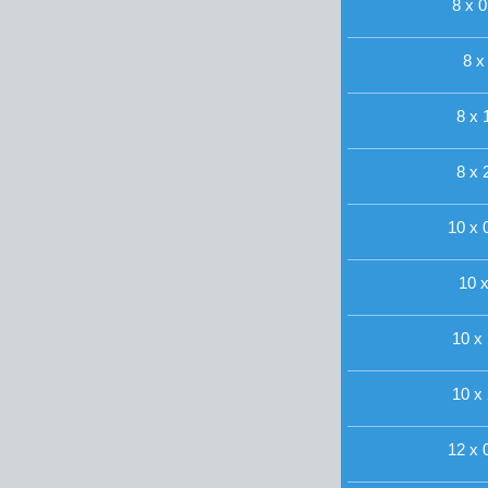
8 x 0
8 x
8 x 
8 x 
10 x 
10 x
10 x 
10 x 
12 x 