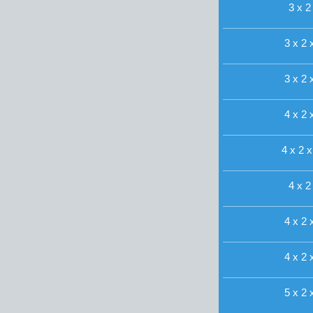
3 x 2
3 x 2 
3 x 2 
4 x 2 
4 x 2 x
4 x 2
4 x 2 
4 x 2 
5 x 2 