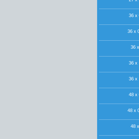
36 x 
36 x 
36 x
36 x 
36 x 
48 x 
48 x 
48 x