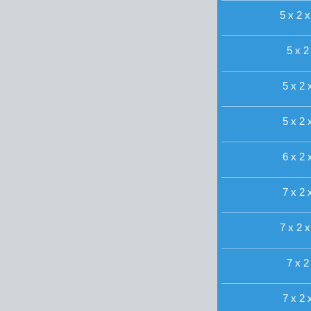
5 x 2 x
5 x 2
5 x 2 
5 x 2 
6 x 2 
7 x 2 
7 x 2 x
7 x 2
7 x 2 