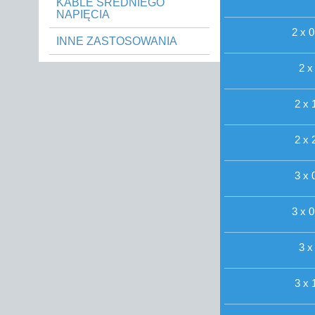
KABLE ŚREDNIEGO
NAPIĘCIA
2 x 0
INNE ZASTOSOWANIA
2 x
2 x 
2 x 
3 x 
3 x 0
3 x
3 x 