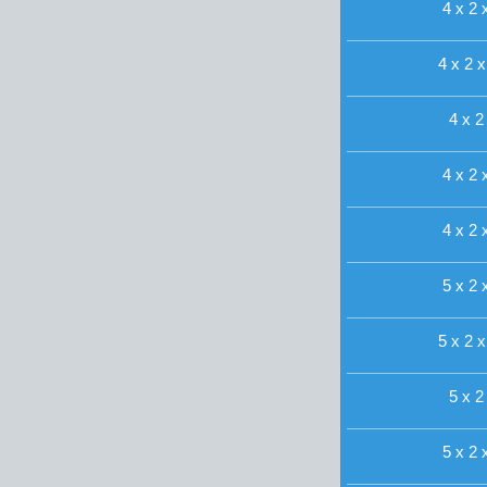
4 x 2 
4 x 2 x
4 x 2
4 x 2 
4 x 2 
5 x 2 
5 x 2 x
5 x 2
5 x 2 