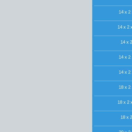
14 x 2 
14 x 2 
14 x 2
14 x 2 
14 x 2 
18 x 2 
18 x 2 
18 x 2