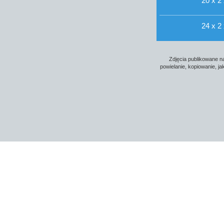
20 x 2 
24 x 2 
Zdjęcia publikowane na
powielanie, kopiowanie, j