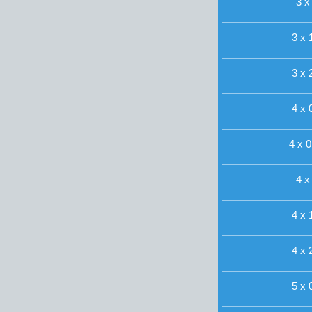
3 x
3 x 
3 x 
4 x 
4 x 0
4 x
4 x 
4 x 
5 x 