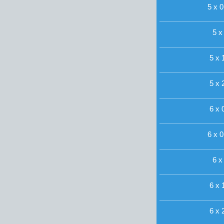
5 x 0
5 x
5 x 
5 x 
6 x 
6 x 0
6 x
6 x 
6 x 