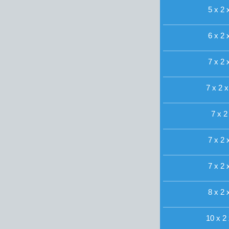
5 x 2 
6 x 2 
7 x 2 
7 x 2 x
7 x 2
7 x 2 
7 x 2 
8 x 2 
10 x 2 