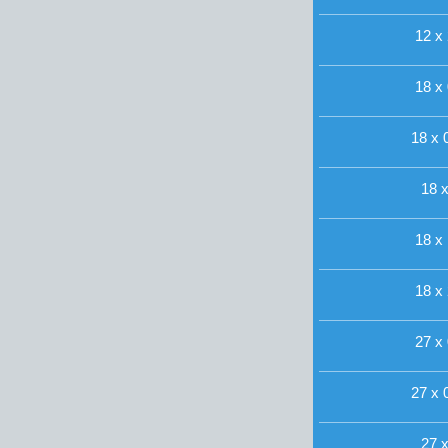
12 x 
18 x 
18 x 
18 x
18 x 
18 x 
27 x 
27 x 
27 x