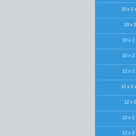
10 x 2 
10 x 2
10 x 2 
10 x 2 
12 x 2 
12 x 2 
12 x 2
12 x 2 
12 x 2 