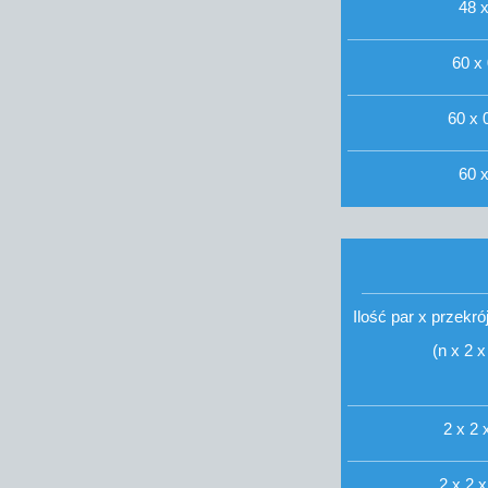
48 x
60 x 
60 x 
60 x
Ilość par x przekr
(n x 2 
2 x 2 
2 x 2 x