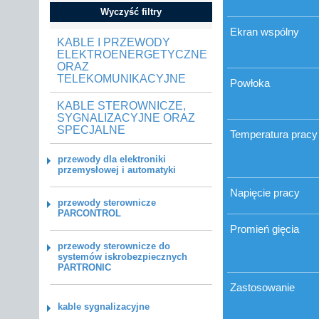
Wyczyść filtry
Ekran wspólny
KABLE I PRZEWODY
ELEKTROENERGETYCZNE
ORAZ
TELEKOMUNIKACYJNE
Powłoka
KABLE STEROWNICZE,
SYGNALIZACYJNE ORAZ
SPECJALNE
Temperatura pracy
przewody dla elektroniki
przemysłowej i automatyki
Napięcie pracy
przewody sterownicze
PARCONTROL
Promień gięcia
przewody sterownicze do
systemów iskrobezpiecznych
PARTRONIC
Zastosowanie
kable sygnalizacyjne