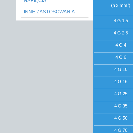
NAPIĘCIA
(n x mm²)
INNE ZASTOSOWANIA
4 G 1,5
4 G 2,5
4 G 4
4 G 6
4 G 10
4 G 16
4 G 25
4 G 35
4 G 50
4 G 70