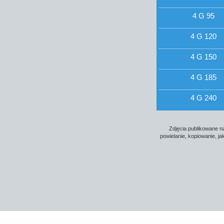
4 G 95
4 G 120
4 G 150
4 G 185
4 G 240
Zdjęcia publikowane na
powielanie, kopiowanie, j