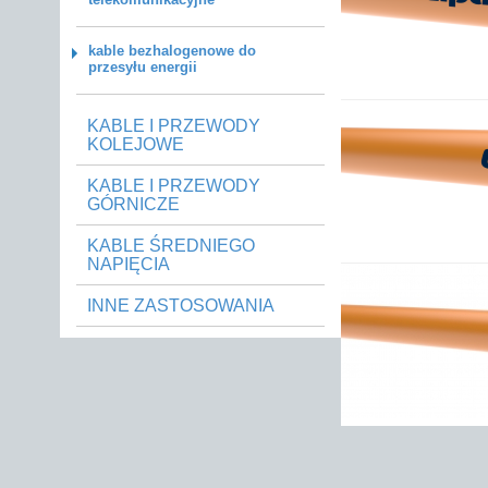
kable bezhalogenowe do
przesyłu energii
KABLE I PRZEWODY
KOLEJOWE
KABLE I PRZEWODY
GÓRNICZE
KABLE ŚREDNIEGO
NAPIĘCIA
INNE ZASTOSOWANIA