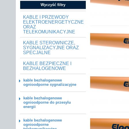
Wyczyść filtry
KABLE I PRZEWODY
ELEKTROENERGETYCZNE
ORAZ
TELEKOMUNIKACYJNE
KABLE STEROWNICZE,
SYGNALIZACYJNE ORAZ
SPECJALNE
KABLE BEZPIECZNE I
BEZHALOGENOWE
kable bezhalogenowe
ognioodporne sygnalizacyjne
kable bezhalogenowe
ognioodporne do przesylu
energii
kable bezhalogenowe
ognioodporne
telekomunikacyjne