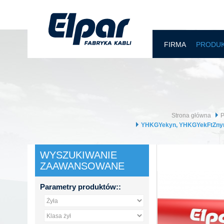
FIRMA
PRODU
Strona główna
YHKGYekyn, YHKGYekFtZnyn
WYSZUKIWANIE
ZAAWANSOWANE
Parametry produktów::