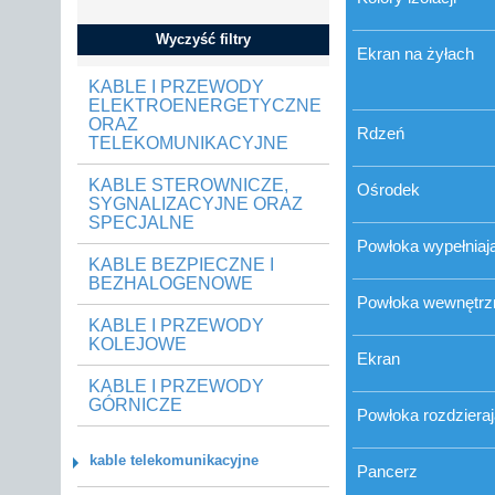
Wyczyść filtry
Ekran na żyłach
KABLE I PRZEWODY
ELEKTROENERGETYCZNE
ORAZ
Rdzeń
TELEKOMUNIKACYJNE
KABLE STEROWNICZE,
Ośrodek
SYGNALIZACYJNE ORAZ
SPECJALNE
Powłoka wypełniaj
KABLE BEZPIECZNE I
BEZHALOGENOWE
Powłoka wewnętrz
KABLE I PRZEWODY
KOLEJOWE
Ekran
KABLE I PRZEWODY
GÓRNICZE
Powłoka rozdziera
kable telekomunikacyjne
Pancerz