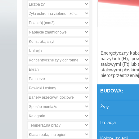
Energetyczny kabel
na żyłach (H), pow
stalowymi (Ft) lub
stalowymi płaskimi
nierozprzestrzeniaj
BUDOWA:
Żyły
Izolacja
Kolory izolacji