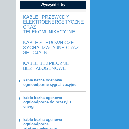
Wyczyść filtry
KABLE I PRZEWODY
ELEKTROENERGETYCZNE
ORAZ
TELEKOMUNIKACYJNE
KABLE STEROWNICZE,
SYGNALIZACYJNE ORAZ
SPECJALNE
KABLE BEZPIECZNE I
BEZHALOGENOWE
kable bezhalogenowe
ognioodporne sygnalizacyjne
kable bezhalogenowe
ognioodporne do przesylu
energii
kable bezhalogenowe
ognioodporne
telekomunikacyjne