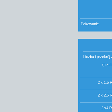
Pakowanie
Liczba i przekrój
(n x 
2 x 1,5 R
2 x 2,5 R
2 x4 R